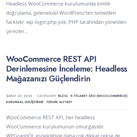
Headless WooCommerce kurulumunda kimlik
doğrulama, geleneksel WordPress’ten temelden
farklıdır. wp-login.php yok, PHP tarafından yönetilen
çerezler
...
WooCommerce REST API
Derinlemesine İnceleme: Headless
Mağazanızı Güçlendirin
ŞUBAT 23, 2026
•
CATEGORY:
BLOG
•
E-TICARET SEO (WOOCOMMERCE)
•
KURUMSAL GELIŞTIRME
•
TEKNIK ALTYAPI
WooCommerce REST API, her headless
WooCommerce kurulumunun omurgasıdır.
WPGraphQL esnekliğiyle daha çok dikkat çekse de,