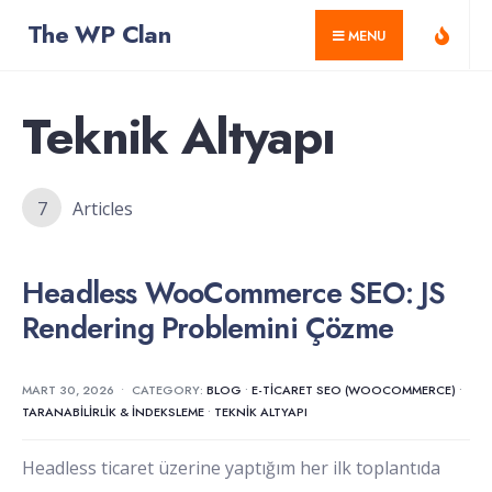
for:
Skip
The WP Clan
MENU
to
content
Teknik Altyapı
7
Articles
Headless WooCommerce SEO: JS
Rendering Problemini Çözme
MART 30, 2026
•
CATEGORY:
BLOG
•
E-TICARET SEO (WOOCOMMERCE)
•
TARANABILIRLIK & İNDEKSLEME
•
TEKNIK ALTYAPI
Headless ticaret üzerine yaptığım her ilk toplantıda