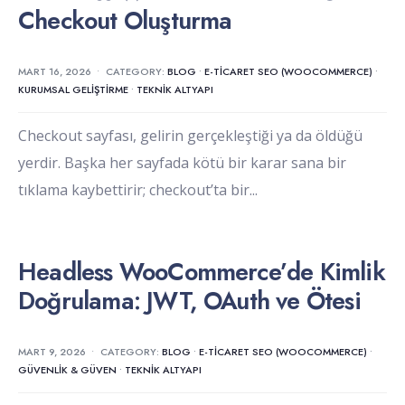
Checkout Oluşturma
MART 16, 2026
•
CATEGORY:
BLOG
•
E-TICARET SEO (WOOCOMMERCE)
•
KURUMSAL GELIŞTIRME
•
TEKNIK ALTYAPI
Checkout sayfası, gelirin gerçekleştiği ya da öldüğü
yerdir. Başka her sayfada kötü bir karar sana bir
tıklama kaybettirir; checkout’ta bir
...
Headless WooCommerce’de Kimlik
Doğrulama: JWT, OAuth ve Ötesi
MART 9, 2026
•
CATEGORY:
BLOG
•
E-TICARET SEO (WOOCOMMERCE)
•
GÜVENLIK & GÜVEN
•
TEKNIK ALTYAPI