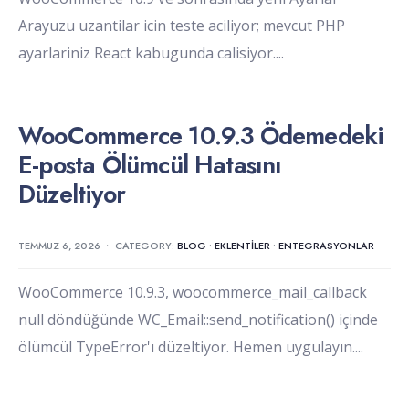
Arayuzu uzantilar icin teste aciliyor; mevcut PHP
ayarlariniz React kabugunda calisiyor.
...
WooCommerce 10.9.3 Ödemedeki
E-posta Ölümcül Hatasını
Düzeltiyor
TEMMUZ 6, 2026
•
CATEGORY:
BLOG
•
EKLENTILER
•
ENTEGRASYONLAR
WooCommerce 10.9.3, woocommerce_mail_callback
null döndüğünde WC_Email::send_notification() içinde
ölümcül TypeError'ı düzeltiyor. Hemen uygulayın.
...