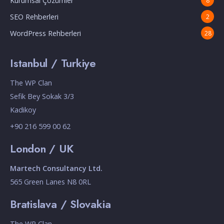
Kurumsal Çözümler
8
SEO Rehberleri
2
WordPress Rehberleri
28
Istanbul / Turkiye
The WP Clan
Sefik Bey Sokak 3/3
Kadikoy
+90 216 599 00 62
London / UK
Martech Consultancy Ltd.
565 Green Lanes N8 0RL
Bratislava / Slovakia
The WP Clan