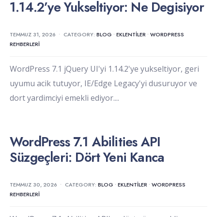
1.14.2’ye Yukseltiyor: Ne Degisiyor
TEMMUZ 31, 2026
•
CATEGORY:
BLOG
•
EKLENTILER
•
WORDPRESS
REHBERLERI
WordPress 7.1 jQuery UI'yi 1.14.2'ye yukseltiyor, geri
uyumu acik tutuyor, IE/Edge Legacy'yi dusuruyor ve
dort yardimciyi emekli ediyor.
...
WordPress 7.1 Abilities API
Süzgeçleri: Dört Yeni Kanca
TEMMUZ 30, 2026
•
CATEGORY:
BLOG
•
EKLENTILER
•
WORDPRESS
REHBERLERI