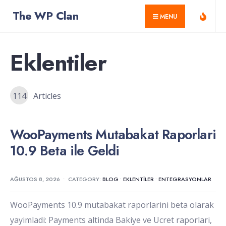
for:
Skip
The WP Clan
MENU
to
content
Eklentiler
114
Articles
WooPayments Mutabakat Raporlari
10.9 Beta ile Geldi
AĞUSTOS 8, 2026
•
CATEGORY:
BLOG
•
EKLENTILER
•
ENTEGRASYONLAR
WooPayments 10.9 mutabakat raporlarini beta olarak
yayimladi: Payments altinda Bakiye ve Ucret raporlari,