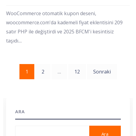
WooCommerce otomatik kupon deseni,
woocommerce.com'da kademeli fiyat eklentisini 209
satır PHP ile değiştirdi ve 2025 BFCM'i kesintisiz
taşıdı.
...
Yazı
1
2
…
12
Sonraki
sayfalaması
ARA
Ara