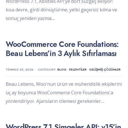
WordPress 7.1, Abilities API'ye dört süzgeç ekliyor:
kısa devre, girdi dönüştürme, yetki geçersiz kılma ve
sonuç yeniden yazma.
...
WooCommerce Core Foundations:
Beau Lebens’in 3 Aylık Sıfırlaması
TEMMUZ 25, 2026
•
CATEGORY:
BLOG
•
EKLENTILER
•
GELIŞMIŞ ÇÖZÜMLER
Beau Lebens, Woo'nun ürün ve mühendislik ekiplerini
üç ay boyunca WooCommerce Core Foundations'a
yönlendiriyor. Ajansların izlemesi gerekenler.
...
WordPress 7.1 Simgeler API: v15’in