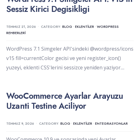
Sessiz Kirici Degisikligi
TEMMUZ 21, 2026
•
CATEGORY:
BLOG
•
EKLENTILER
•
WORDPRESS
REHBERLERI
WordPress 7.1 Simgeler API'sindeki @wordpress/icons
v15 fill=currentColor gecisi ve yeni register_icon()
yuzeyi, eklenti CSS'lerini sessizce yeniden yaziyor.
...
WooCommerce Ayarlar Arayuzu
Uzanti Testine Aciliyor
TEMMUZ 9, 2026
•
CATEGORY:
BLOG
•
EKLENTILER
•
ENTEGRASYONLAR
WooCommerce 10.9 ve sonrasinda yeni Ayarlar