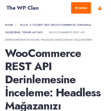
for:
Skip
The WP Clan
MENU
to
content
HOME
BLOG
,
E-TICARET SEO (WOOCOMMERCE)
,
KURUMSAL
GELIŞTIRME
,
TEKNIK ALTYAPI
WOOCOMMERCE REST API
DERINLEMESINE İNCELEME: HEADLESS MAĞAZANIZI GÜÇLENDIRIN
WooCommerce
REST API
Derinlemesine
İnceleme: Headless
Mağazanızı