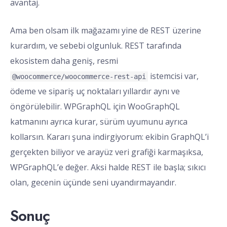
avantaj.
Ama ben olsam ilk mağazamı yine de REST üzerine
kurardım, ve sebebi olgunluk. REST tarafında
ekosistem daha geniş, resmi
istemcisi var,
@woocommerce/woocommerce-rest-api
ödeme ve sipariş uç noktaları yıllardır aynı ve
öngörülebilir. WPGraphQL için WooGraphQL
katmanını ayrıca kurar, sürüm uyumunu ayrıca
kollarsın. Kararı şuna indirgiyorum: ekibin GraphQL’i
gerçekten biliyor ve arayüz veri grafiği karmaşıksa,
WPGraphQL’e değer. Aksi halde REST ile başla; sıkıcı
olan, gecenin üçünde seni uyandırmayandır.
Sonuç