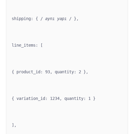
shipping: { /
 aynı yapı 
/ },
line_items: [
{ product_id: 93, quantity: 2 },
{ variation_id: 1234, quantity: 1 }
],