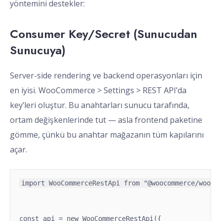
yöntemini destekler:
Consumer Key/Secret (Sunucudan
Sunucuya)
Server-side rendering ve backend operasyonları için
en iyisi. WooCommerce > Settings > REST API’da
key’leri oluştur. Bu anahtarları sunucu tarafında,
ortam değişkenlerinde tut — asla frontend paketine
gömme, çünkü bu anahtar mağazanın tüm kapılarını
açar.
import WooCommerceRestApi from "@woocommerce/woocom
const api = new WooCommerceRestApi({