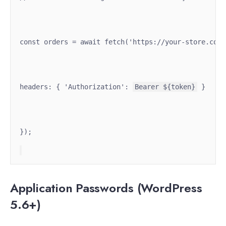
const orders = await fetch('https://your-store.com/
headers: { 'Authorization': 
Bearer ${token}
 }
});
Application Passwords (WordPress
5.6+)