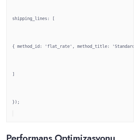
shipping_lines: [
{ method_id: 'flat_rate', method_title: 'Standard',
]
});
Performans Optimizasyonu