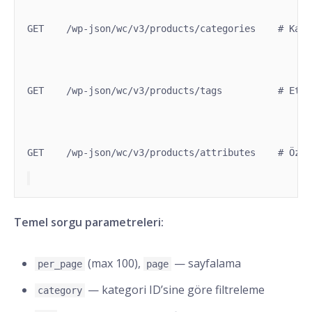
GET    /wp-json/wc/v3/products/categories    # Kate
GET    /wp-json/wc/v3/products/tags          # Etik
GET    /wp-json/wc/v3/products/attributes    # Özni
Temel sorgu parametreleri:
(max 100),
— sayfalama
per_page
page
— kategori ID’sine göre filtreleme
category