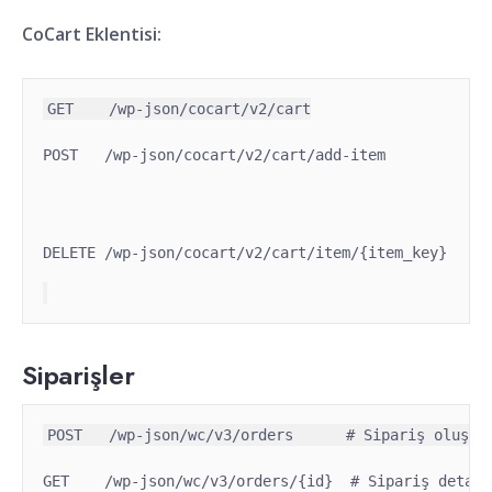
CoCart Eklentisi:
POST   /wp-json/cocart/v2/cart/add-item
DELETE /wp-json/cocart/v2/cart/item/{item_key}
Siparişler
GET    /wp-json/wc/v3/orders/{id}  # Sipariş detayl