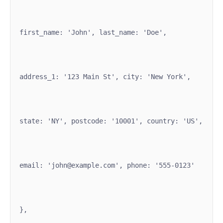
first_name: 'John', last_name: 'Doe',
address_1: '123 Main St', city: 'New York',
state: 'NY', postcode: '10001', country: 'US',
email: '
john@example.com
', phone: '555-0123'
},