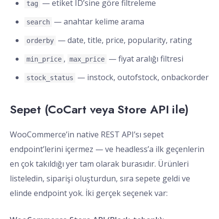
— etiket ID’sine göre filtreleme
tag
— anahtar kelime arama
search
— date, title, price, popularity, rating
orderby
,
— fiyat aralığı filtresi
min_price
max_price
— instock, outofstock, onbackorder
stock_status
Sepet (CoCart veya Store API ile)
WooCommerce’in native REST API’sı sepet
endpoint’lerini içermez — ve headless’a ilk geçenlerin
en çok takıldığı yer tam olarak burasıdır. Ürünleri
listeledin, siparişi oluşturdun, sıra sepete geldi ve
elinde endpoint yok. İki gerçek seçenek var: