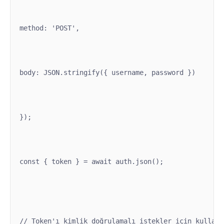
method: 'POST',
body: JSON.stringify({ username, password })
});
const { token } = await auth.json();
// Token'ı kimlik doğrulamalı istekler için kullanm