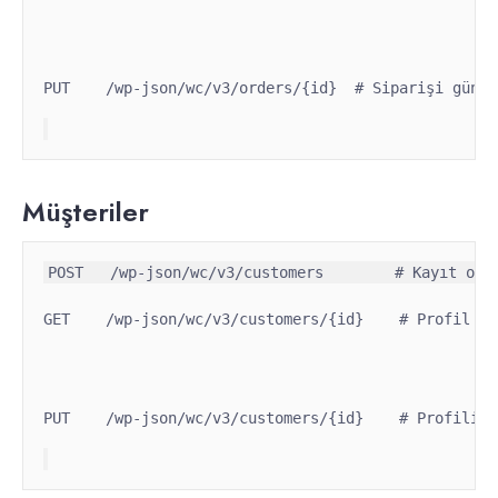
PUT    /wp-json/wc/v3/orders/{id}  # Siparişi günce
Müşteriler
GET    /wp-json/wc/v3/customers/{id}    # Profil
PUT    /wp-json/wc/v3/customers/{id}    # Profili g