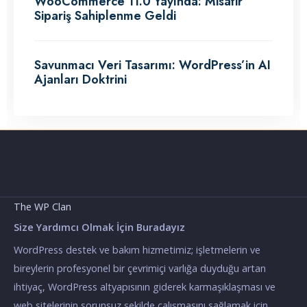
WooCommerce 11.0 Yayında: Misafir
Sipariş Sahiplenme Geldi
Savunmacı Veri Tasarımı: WordPress’in AI
Ajanları Doktrini
The WP Clan
Size Yardımcı Olmak İçin Buradayız
WordPress destek ve bakım hizmetimiz; işletmelerin ve
bireylerin profesyonel bir çevrimiçi varlığa duyduğu artan
ihtiyaç, WordPress altyapısının giderek karmaşıklaşması ve
web sitelerinin sorunsuz şekilde çalışmasını sağlamak için