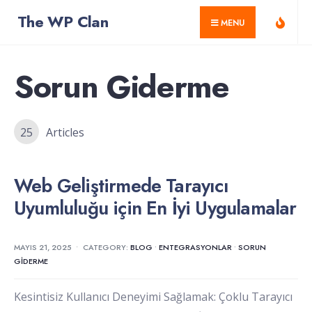
for:
Skip
The WP Clan
MENU
to
content
Sorun Giderme
25
Articles
Web Geliştirmede Tarayıcı
Uyumluluğu için En İyi Uygulamalar
MAYIS 21, 2025
•
CATEGORY:
BLOG
•
ENTEGRASYONLAR
•
SORUN
GIDERME
Kesintisiz Kullanıcı Deneyimi Sağlamak: Çoklu Tarayıcı