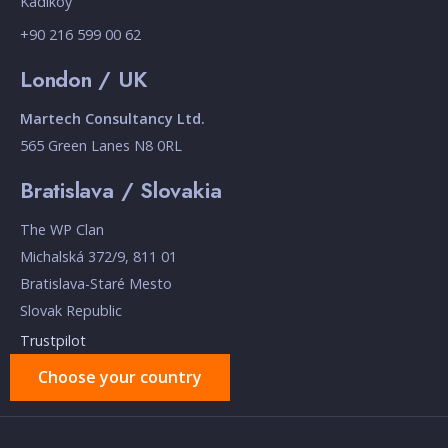
Kadikoy
+90 216 599 00 62
London / UK
Martech Consultancy Ltd.
565 Green Lanes N8 0RL
Bratislava / Slovakia
The WP Clan
Michalská 372/9, 811 01
Bratislava-Staré Mesto
Slovak Republic
Trustpilot
Choose your country