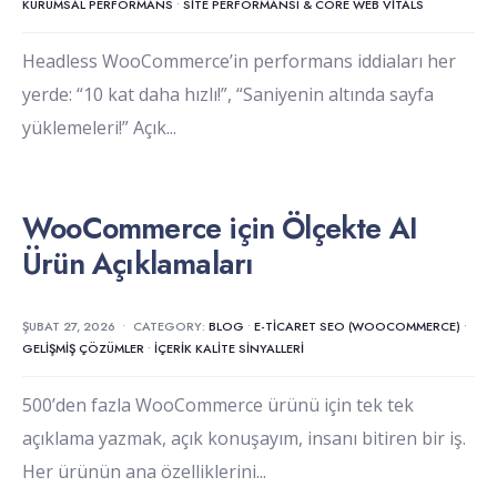
KURUMSAL PERFORMANS
•
SITE PERFORMANSI & CORE WEB VITALS
Headless WooCommerce’in performans iddiaları her
yerde: “10 kat daha hızlı!”, “Saniyenin altında sayfa
yüklemeleri!” Açık
...
WooCommerce için Ölçekte AI
Ürün Açıklamaları
ŞUBAT 27, 2026
•
CATEGORY:
BLOG
•
E-TICARET SEO (WOOCOMMERCE)
•
GELIŞMIŞ ÇÖZÜMLER
•
İÇERIK KALITE SINYALLERI
500’den fazla WooCommerce ürünü için tek tek
açıklama yazmak, açık konuşayım, insanı bitiren bir iş.
Her ürünün ana özelliklerini
...