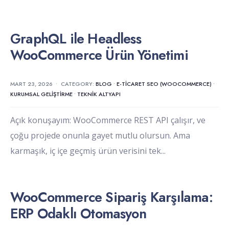
GraphQL ile Headless
WooCommerce Ürün Yönetimi
MART 23, 2026
•
CATEGORY:
BLOG
•
E-TICARET SEO (WOOCOMMERCE)
•
KURUMSAL GELIŞTIRME
•
TEKNIK ALTYAPI
Açık konuşayım: WooCommerce REST API çalışır, ve
çoğu projede onunla gayet mutlu olursun. Ama
karmaşık, iç içe geçmiş ürün verisini tek
...
WooCommerce Sipariş Karşılama:
ERP Odaklı Otomasyon