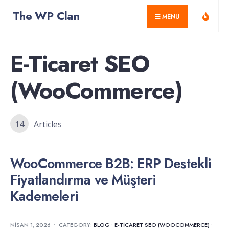
for:
Skip
The WP Clan
MENU
to
content
E-Ticaret SEO
(WooCommerce)
14
Articles
WooCommerce B2B: ERP Destekli
Fiyatlandırma ve Müşteri
Kademeleri
NISAN 1, 2026
•
CATEGORY:
BLOG
•
E-TICARET SEO (WOOCOMMERCE)
•