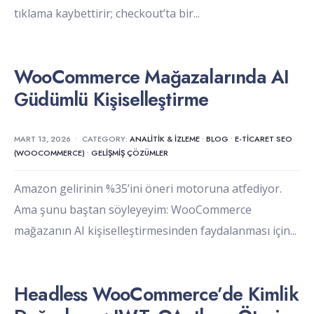
tıklama kaybettirir; checkout’ta bir
...
WooCommerce Mağazalarında AI
Güdümlü Kişiselleştirme
MART 13, 2026
•
CATEGORY:
ANALITIK & İZLEME
•
BLOG
•
E-TICARET SEO
(WOOCOMMERCE)
•
GELIŞMIŞ ÇÖZÜMLER
Amazon gelirinin %35’ini öneri motoruna atfediyor.
Ama şunu baştan söyleyeyim: WooCommerce
mağazanın AI kişiselleştirmesinden faydalanması için
...
Headless WooCommerce’de Kimlik