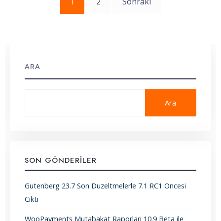
Yazı
1
2
Sonraki
sayfalaması
ARA
Ara
SON GÖNDERILER
Gutenberg 23.7 Son Duzeltmelerle 7.1 RC1 Oncesi
Cikti
WooPayments Mutabakat Raporlari 10.9 Beta ile