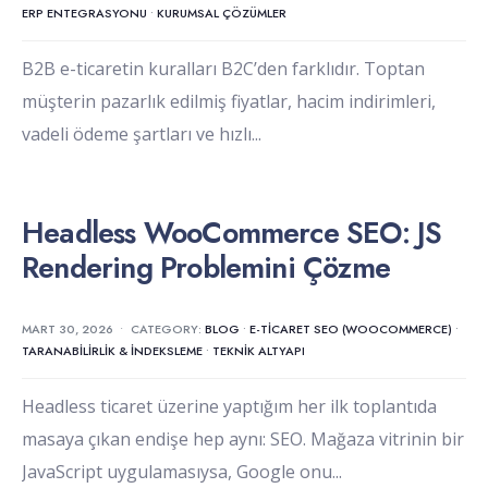
ERP ENTEGRASYONU
•
KURUMSAL ÇÖZÜMLER
B2B e-ticaretin kuralları B2C’den farklıdır. Toptan
müşterin pazarlık edilmiş fiyatlar, hacim indirimleri,
vadeli ödeme şartları ve hızlı
...
Headless WooCommerce SEO: JS
Rendering Problemini Çözme
MART 30, 2026
•
CATEGORY:
BLOG
•
E-TICARET SEO (WOOCOMMERCE)
•
TARANABILIRLIK & İNDEKSLEME
•
TEKNIK ALTYAPI
Headless ticaret üzerine yaptığım her ilk toplantıda
masaya çıkan endişe hep aynı: SEO. Mağaza vitrinin bir
JavaScript uygulamasıysa, Google onu
...