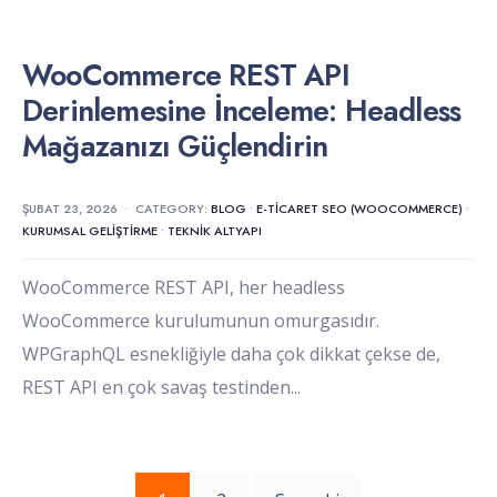
WooCommerce REST API
Derinlemesine İnceleme: Headless
Mağazanızı Güçlendirin
ŞUBAT 23, 2026
•
CATEGORY:
BLOG
•
E-TICARET SEO (WOOCOMMERCE)
•
KURUMSAL GELIŞTIRME
•
TEKNIK ALTYAPI
WooCommerce REST API, her headless
WooCommerce kurulumunun omurgasıdır.
WPGraphQL esnekliğiyle daha çok dikkat çekse de,
REST API en çok savaş testinden
...