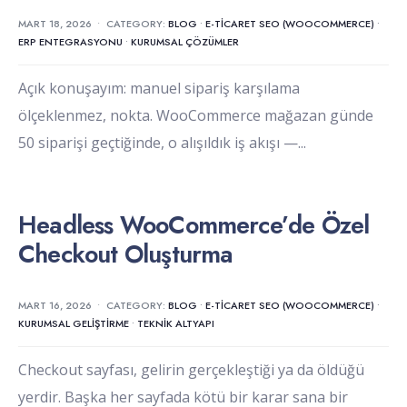
MART 18, 2026
•
CATEGORY:
BLOG
•
E-TICARET SEO (WOOCOMMERCE)
•
ERP ENTEGRASYONU
•
KURUMSAL ÇÖZÜMLER
Açık konuşayım: manuel sipariş karşılama
ölçeklenmez, nokta. WooCommerce mağazan günde
50 siparişi geçtiğinde, o alışıldık iş akışı —
...
Headless WooCommerce’de Özel
Checkout Oluşturma
MART 16, 2026
•
CATEGORY:
BLOG
•
E-TICARET SEO (WOOCOMMERCE)
•
KURUMSAL GELIŞTIRME
•
TEKNIK ALTYAPI
Checkout sayfası, gelirin gerçekleştiği ya da öldüğü
yerdir. Başka her sayfada kötü bir karar sana bir