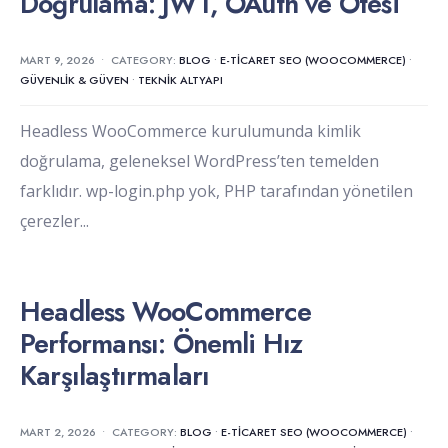
Doğrulama: JWT, OAuth ve Ötesi
MART 9, 2026
•
CATEGORY:
BLOG
•
E-TICARET SEO (WOOCOMMERCE)
•
GÜVENLIK & GÜVEN
•
TEKNIK ALTYAPI
Headless WooCommerce kurulumunda kimlik
doğrulama, geleneksel WordPress’ten temelden
farklıdır. wp-login.php yok, PHP tarafından yönetilen
çerezler
...
Headless WooCommerce
Performansı: Önemli Hız
Karşılaştırmaları
MART 2, 2026
•
CATEGORY:
BLOG
•
E-TICARET SEO (WOOCOMMERCE)
•