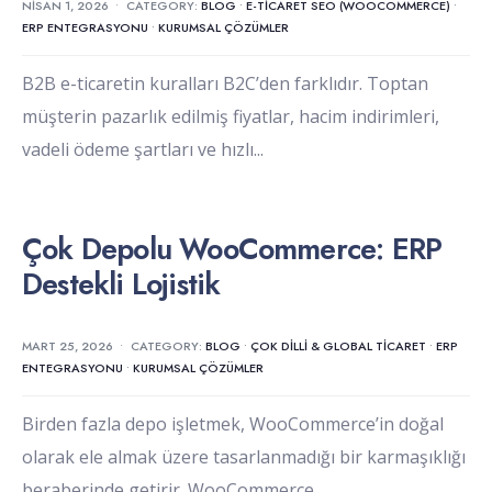
NISAN 1, 2026
•
CATEGORY:
BLOG
•
E-TICARET SEO (WOOCOMMERCE)
•
ERP ENTEGRASYONU
•
KURUMSAL ÇÖZÜMLER
B2B e-ticaretin kuralları B2C’den farklıdır. Toptan
müşterin pazarlık edilmiş fiyatlar, hacim indirimleri,
vadeli ödeme şartları ve hızlı
...
Çok Depolu WooCommerce: ERP
Destekli Lojistik
MART 25, 2026
•
CATEGORY:
BLOG
•
ÇOK DILLI & GLOBAL TICARET
•
ERP
ENTEGRASYONU
•
KURUMSAL ÇÖZÜMLER
Birden fazla depo işletmek, WooCommerce’in doğal
olarak ele almak üzere tasarlanmadığı bir karmaşıklığı
beraberinde getirir. WooCommerce
...