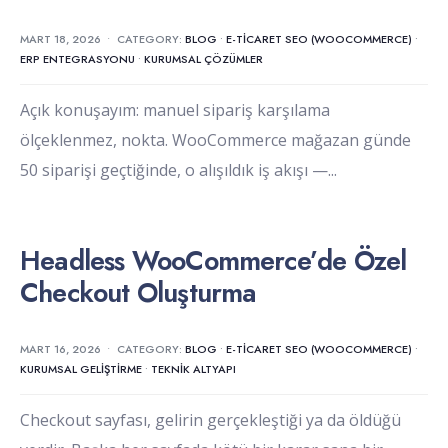
MART 18, 2026
•
CATEGORY:
BLOG
•
E-TICARET SEO (WOOCOMMERCE)
•
ERP ENTEGRASYONU
•
KURUMSAL ÇÖZÜMLER
Açık konuşayım: manuel sipariş karşılama
ölçeklenmez, nokta. WooCommerce mağazan günde
50 siparişi geçtiğinde, o alışıldık iş akışı —
...
Headless WooCommerce’de Özel
Checkout Oluşturma
MART 16, 2026
•
CATEGORY:
BLOG
•
E-TICARET SEO (WOOCOMMERCE)
•
KURUMSAL GELIŞTIRME
•
TEKNIK ALTYAPI
Checkout sayfası, gelirin gerçekleştiği ya da öldüğü