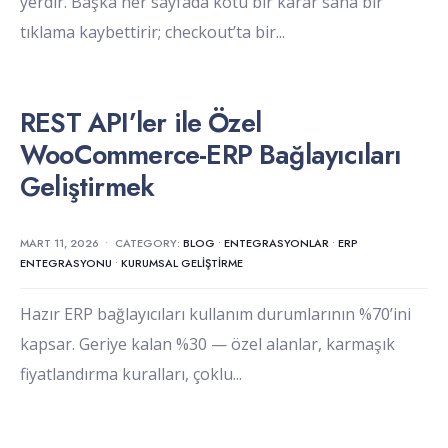
yerdir. Başka her sayfada kötü bir karar sana bir
tıklama kaybettirir; checkout’ta bir
...
REST API’ler ile Özel
WooCommerce-ERP Bağlayıcıları
Geliştirmek
MART 11, 2026
•
CATEGORY:
BLOG
•
ENTEGRASYONLAR
•
ERP
ENTEGRASYONU
•
KURUMSAL GELIŞTIRME
Hazır ERP bağlayıcıları kullanım durumlarının %70’ini
kapsar. Geriye kalan %30 — özel alanlar, karmaşık
fiyatlandırma kuralları, çoklu
...