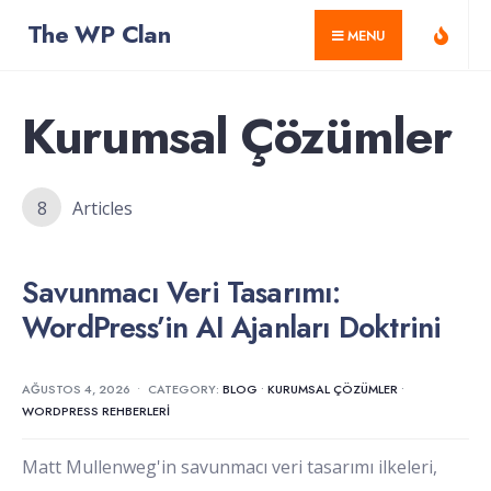
for:
Skip
The WP Clan
MENU
to
content
Kurumsal Çözümler
8
Articles
Savunmacı Veri Tasarımı:
WordPress’in AI Ajanları Doktrini
AĞUSTOS 4, 2026
•
CATEGORY:
BLOG
•
KURUMSAL ÇÖZÜMLER
•
WORDPRESS REHBERLERI
Matt Mullenweg'in savunmacı veri tasarımı ilkeleri,