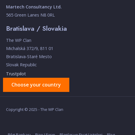
Martech Consultancy Ltd.
565 Green Lanes N8 0RL
Bratislava / Slovakia
The WP Clan
Michalská 372/9, 811 01
Bratislava-Staré Mesto
Slovak Republic
Trustpilot
Choose your country
Copyright © 2025 - The WP Clan
Bilgi Bankası
Bize Ulaşın
Planlar ve Fiyat Listeleri
Blog