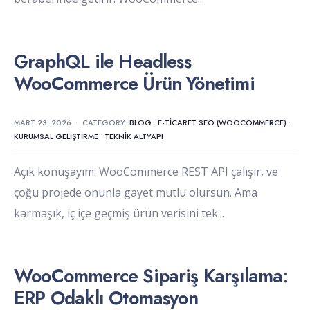
GraphQL ile Headless
WooCommerce Ürün Yönetimi
MART 23, 2026
•
CATEGORY:
BLOG
•
E-TICARET SEO (WOOCOMMERCE)
•
KURUMSAL GELIŞTIRME
•
TEKNIK ALTYAPI
Açık konuşayım: WooCommerce REST API çalışır, ve
çoğu projede onunla gayet mutlu olursun. Ama
karmaşık, iç içe geçmiş ürün verisini tek
...
WooCommerce Sipariş Karşılama:
ERP Odaklı Otomasyon