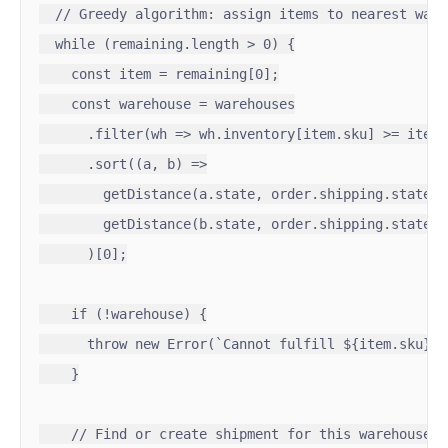
  // Greedy algorithm: assign items to nearest ware
  while (remaining.length > 0) {

    const item = remaining[0];

    const warehouse = warehouses

      .filter(wh => wh.inventory[item.sku] >= item.
      .sort((a, b) =>

        getDistance(a.state, order.shipping.state) -
        getDistance(b.state, order.shipping.state)

      )[0];

    if (!warehouse) {

      throw new Error(`Cannot fulfill ${item.sku}: 
    }

    // Find or create shipment for this warehouse
