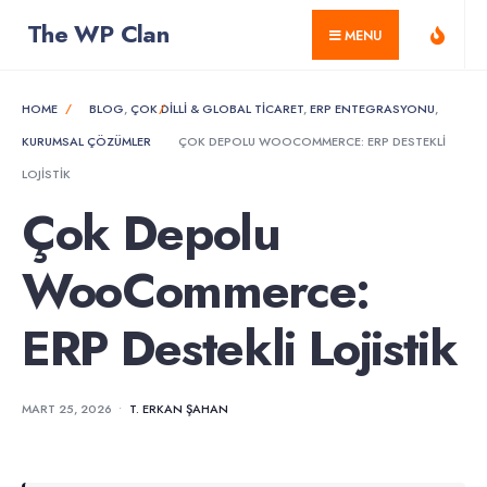
for:
Skip
The WP Clan
MENU
to
content
HOME
BLOG
,
ÇOK DILLI & GLOBAL TICARET
,
ERP ENTEGRASYONU
,
KURUMSAL ÇÖZÜMLER
ÇOK DEPOLU WOOCOMMERCE: ERP DESTEKLI
LOJISTIK
Çok Depolu
WooCommerce:
ERP Destekli Lojistik
MART 25, 2026
•
T. ERKAN ŞAHAN