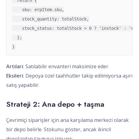
  return {

    sku: erpItem.sku,

    stock_quantity: totalStock,

    stock_status: totalStock > 0 ? 'instock' : 'out
  };

}
Artıları:
Satılabilir envanteri maksimize eder.
Eksileri:
Depoya özel taahhütler takip edilmiyorsa aşırı
satış yapabilir.
Strateji 2: Ana depo + taşma
Çevrimiçi siparişler için ana karşılama merkezi olarak
bir depo belirle. Stokunu göster, ancak ikincil
depolardan taşmaya izin ver: