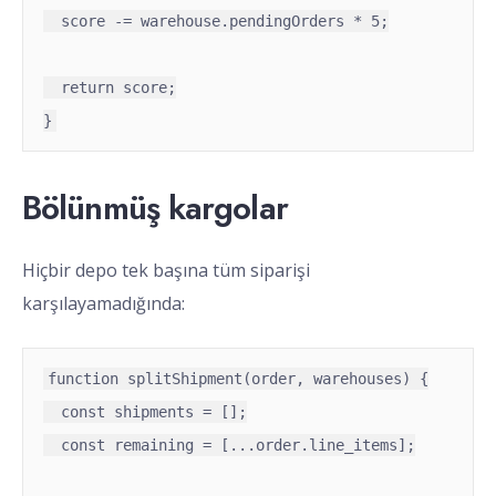
  score -= warehouse.pendingOrders * 5;

  return score;

}
Bölünmüş kargolar
Hiçbir depo tek başına tüm siparişi
karşılayamadığında:
function splitShipment(order, warehouses) {

  const shipments = [];

  const remaining = [...order.line_items];
