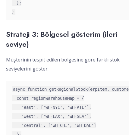
  };

}
Strateji 3: Bölgesel gösterim (ileri
seviye)
Müşterinin tespit edilen bölgesine göre farklı stok
seviyelerini göster:
async function getRegionalStock(erpItem, customerRe
  const regionWarehouseMap = {

    'east': ['WH-NYC', 'WH-ATL'],

    'west': ['WH-LAX', 'WH-SEA'],

    'central': ['WH-CHI', 'WH-DAL']

  };
