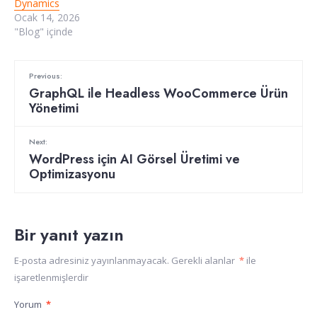
Dynamics
Ocak 14, 2026
"Blog" içinde
Previous:
GraphQL ile Headless WooCommerce Ürün
Yönetimi
Next:
WordPress için AI Görsel Üretimi ve
Optimizasyonu
Bir yanıt yazın
E-posta adresiniz yayınlanmayacak.
Gerekli alanlar
*
ile
işaretlenmişlerdir
Yorum
*