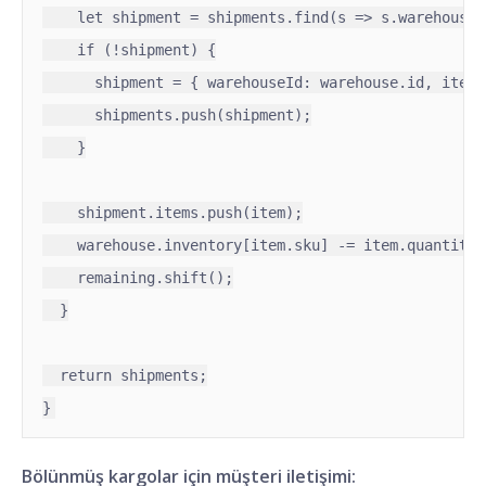
    let shipment = shipments.find(s => s.warehouseI
    if (!shipment) {

      shipment = { warehouseId: warehouse.id, items:
      shipments.push(shipment);

    }

    shipment.items.push(item);

    warehouse.inventory[item.sku] -= item.quantity;

    remaining.shift();

  }

  return shipments;

}
Bölünmüş kargolar için müşteri iletişimi: