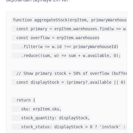
function aggregateStock(erpItem, primaryWarehouseId
  const primary = erpItem.warehouses.find(w => w.id
  const overflow = erpItem.warehouses

    .filter(w => w.id !== primaryWarehouseId)

    .reduce((sum, w) => sum + w.available, 0);

  // Show primary stock + 50% of overflow (buffer f
  const displayStock = (primary?.available || 0) + 
  return {

    sku: erpItem.sku,

    stock_quantity: displayStock,

    stock_status: displayStock > 0 ? 'instock' : 'o