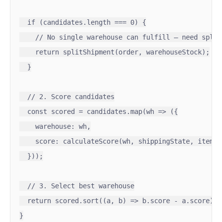
  if (candidates.length === 0) {

    // No single warehouse can fulfill — need split
    return splitShipment(order, warehouseStock);

  }

  // 2. Score candidates

  const scored = candidates.map(wh => ({

    warehouse: wh,

    score: calculateScore(wh, shippingState, items)

  }));

  // 3. Select best warehouse

  return scored.sort((a, b) => b.score - a.score)[0
}
