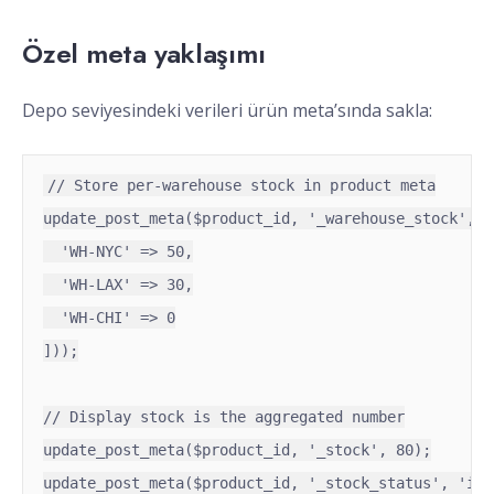
Özel meta yaklaşımı
Depo seviyesindeki verileri ürün meta’sında sakla:
// Store per-warehouse stock in product meta

update_post_meta($product_id, '_warehouse_stock', j
  'WH-NYC' => 50,

  'WH-LAX' => 30,

  'WH-CHI' => 0

]));

// Display stock is the aggregated number

update_post_meta($product_id, '_stock', 80);

update_post_meta($product_id, '_stock_status', 'ins