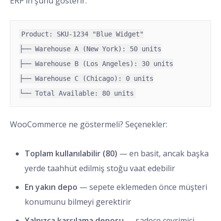
ERP’in şunu gösterir:
Product: SKU-1234 "Blue Widget"

├── Warehouse A (New York): 50 units

├── Warehouse B (Los Angeles): 30 units

├── Warehouse C (Chicago): 0 units

└── Total Available: 80 units
WooCommerce ne göstermeli? Seçenekler:
Toplam kullanılabilir (80)
— en basit, ancak başka
yerde taahhüt edilmiş stoğu vaat edebilir
En yakın depo
— sepete eklemeden önce müşteri
konumunu bilmeyi gerektirir
Yalnızca karşılama deposu
— sadece çevrimiçi