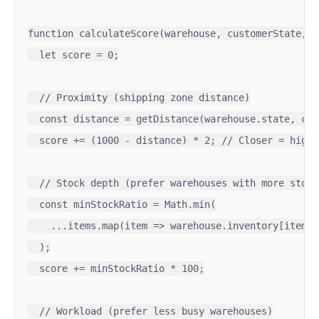
function calculateScore(warehouse, customerState, it
  let score = 0;

  // Proximity (shipping zone distance)

  const distance = getDistance(warehouse.state, cus
  score += (1000 - distance) * 2; // Closer = higher
  // Stock depth (prefer warehouses with more stock)
  const minStockRatio = Math.min(

    ...items.map(item => warehouse.inventory[item.s
  );

  score += minStockRatio * 100;

  // Workload (prefer less busy warehouses)
