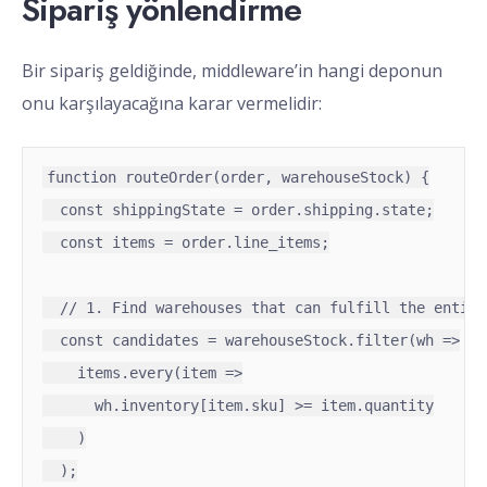
Sipariş yönlendirme
Bir sipariş geldiğinde, middleware’in hangi deponun
onu karşılayacağına karar vermelidir:
function routeOrder(order, warehouseStock) {

  const shippingState = order.shipping.state;

  const items = order.line_items;

  // 1. Find warehouses that can fulfill the entire 
  const candidates = warehouseStock.filter(wh =>

    items.every(item =>

      wh.inventory[item.sku] >= item.quantity

    )

  );
