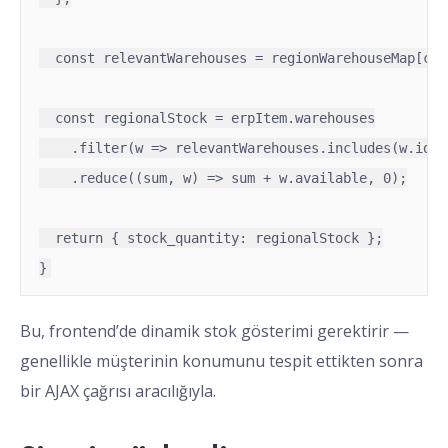
  const relevantWarehouses = regionWarehouseMap[cus
  const regionalStock = erpItem.warehouses

    .filter(w => relevantWarehouses.includes(w.id))

    .reduce((sum, w) => sum + w.available, 0);

  return { stock_quantity: regionalStock };

}
Bu, frontend’de dinamik stok gösterimi gerektirir —
genellikle müşterinin konumunu tespit ettikten sonra
bir AJAX çağrısı aracılığıyla.