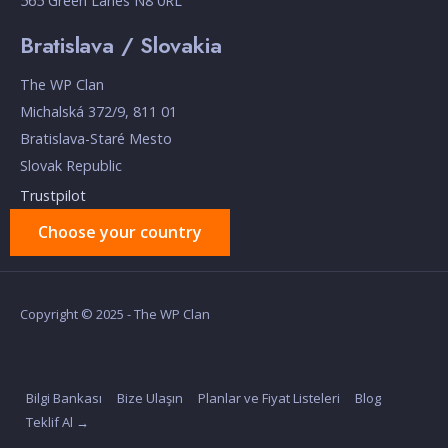
565 Green Lanes N8 0RL
Bratislava / Slovakia
The WP Clan
Michalská 372/9, 811 01
Bratislava-Staré Mesto
Slovak Republic
Trustpilot
Choose your country
Copyright © 2025 - The WP Clan
Bilgi Bankası
Bize Ulaşın
Planlar ve Fiyat Listeleri
Blog
Teklif Al →