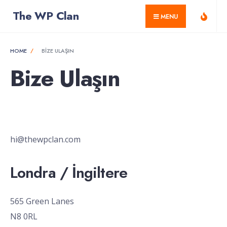
for:
Skip
The WP Clan
MENU
to
content
HOME
BIZE ULAŞIN
Bize Ulaşın
hi@thewpclan.com
Londra / İngiltere
565 Green Lanes
N8 0RL