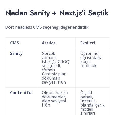
Neden Sanity + Next.js’i Seçtik
Dört headless CMS seçeneği değerlendirdik:
CMS
Artıları
Eksileri
Sanity
Gerçek
Öğrenme
zamanlı
eğrisi, daha
işbirliği, GROQ
küçük
sorgu dili,
topluluk
cömert
ücretsiz plan,
döküman
seviyesi i18n
Contentful
Olgun, harika
Ölçekte
dökümanlar,
pahalı,
alan seviyesi
ücretsiz
i18n
planda içerik
modeli
sınırları