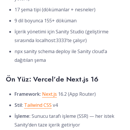
17 şema tipi (dökümanlar + nesneler)
9 dil boyunca 155+ döküman
İçerik yönetimi için Sanity Studio (geliştirme
sırasında localhost:3333’te çalışır)
npx sanity schema deploy ile Sanity cloud’a
dağıtılan şema
Ön Yüz: Vercel’de Next.js 16
Framework:
Next.js
16.2 (App Router)
Stil:
Tailwind CSS
v4
İşleme:
Sunucu tarafı işleme (SSR) — her istek
Sanity’den taze içerik getiriyor