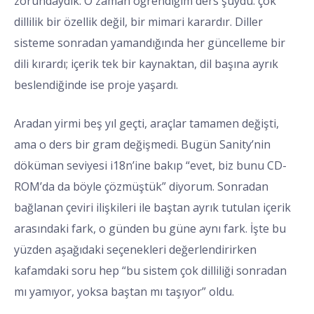
zorundaydık. O zaman öğrendiğim ders şuydu: çok
dillilik bir özellik değil, bir mimari karardır. Diller
sisteme sonradan yamandığında her güncelleme bir
dili kırardı; içerik tek bir kaynaktan, dil başına ayrık
beslendiğinde ise proje yaşardı.
Aradan yirmi beş yıl geçti, araçlar tamamen değişti,
ama o ders bir gram değişmedi. Bugün Sanity’nin
döküman seviyesi i18n’ine bakıp “evet, biz bunu CD-
ROM’da da böyle çözmüştük” diyorum. Sonradan
bağlanan çeviri ilişkileri ile baştan ayrık tutulan içerik
arasındaki fark, o günden bu güne aynı fark. İşte bu
yüzden aşağıdaki seçenekleri değerlendirirken
kafamdaki soru hep “bu sistem çok dilliliği sonradan
mı yamıyor, yoksa baştan mı taşıyor” oldu.