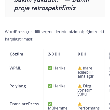
proje retrospektifimiz
WordPress çok dilli seçeneklerinin bizim ölçeğimizdeki
karşılaştırması:
Çözüm
2-3 Dil
9 Dil
WPML
Harika
İdare
edilebilir
ama ağır
Polylang
Harika
Dizgi
yönetimi
yükü
TranslatePress
Mükemmel
Performans