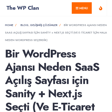
for:
Skip
The WP Clan
MENU
to
content
HOME
BLOG
,
GELIŞMIŞ ÇÖZÜMLER
BIR WORDPRESS AJANSI NEDEN
SAAS AÇILIŞ SAYFASI IÇIN SANITY + NEXT.JS SEÇTI (VE E-TICARET IÇIN HALA
NEDEN WORDPRESS SEÇERDIK)
Bir WordPress
Ajansı Neden SaaS
Açılış Sayfası için
Sanity + Next.js
Seçti (Ve E-Ticaret