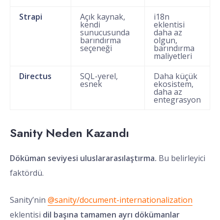
Strapi
Açık kaynak,
i18n
kendi
eklentisi
sunucusunda
daha az
barındırma
olgun,
seçeneği
barındırma
maliyetleri
Directus
SQL-yerel,
Daha küçük
esnek
ekosistem,
daha az
entegrasyon
Sanity Neden Kazandı
Döküman seviyesi uluslararasılaştırma.
Bu belirleyici
faktördü.
Sanity’nin
@sanity/document-internationalization
eklentisi
dil başına tamamen ayrı dökümanlar