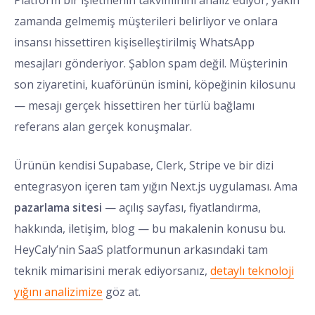
Platform bir işletmenin takviminini analiz ediyor, yakın
zamanda gelmemiş müşterileri belirliyor ve onlara
insansı hissettiren kişiselleştirilmiş WhatsApp
mesajları gönderiyor. Şablon spam değil. Müşterinin
son ziyaretini, kuaförünün ismini, köpeğinin kilosunu
— mesajı gerçek hissettiren her türlü bağlamı
referans alan gerçek konuşmalar.
Ürünün kendisi Supabase, Clerk, Stripe ve bir dizi
entegrasyon içeren tam yığın Next.js uygulaması. Ama
pazarlama sitesi
— açılış sayfası, fiyatlandırma,
hakkında, iletişim, blog — bu makalenin konusu bu.
HeyCaly’nin SaaS platformunun arkasındaki tam
teknik mimarisini merak ediyorsanız,
detaylı teknoloji
yığını analizimize
göz at.