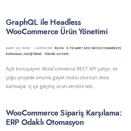
GraphQL ile Headless
WooCommerce Ürün Yönetimi
MART 23, 2026
•
CATEGORY:
BLOG
•
E-TICARET SEO (WOOCOMMERCE)
•
KURUMSAL GELIŞTIRME
•
TEKNIK ALTYAPI
Açık konuşayım: WooCommerce REST API çalışır, ve
çoğu projede onunla gayet mutlu olursun. Ama
karmaşık, iç içe geçmiş ürün verisini tek
...
WooCommerce Sipariş Karşılama:
ERP Odaklı Otomasyon