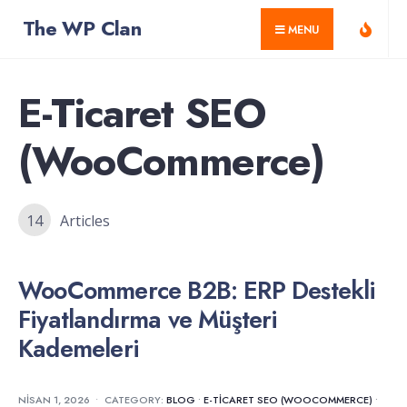
for:
Skip
The WP Clan
MENU
to
content
E-Ticaret SEO
(WooCommerce)
14
Articles
WooCommerce B2B: ERP Destekli
Fiyatlandırma ve Müşteri
Kademeleri
NISAN 1, 2026
•
CATEGORY:
BLOG
•
E-TICARET SEO (WOOCOMMERCE)
•