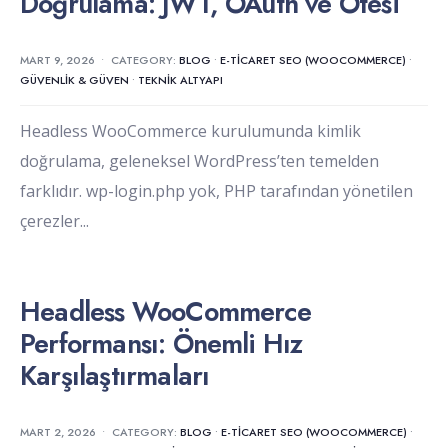
Doğrulama: JWT, OAuth ve Ötesi
MART 9, 2026
•
CATEGORY:
BLOG
•
E-TICARET SEO (WOOCOMMERCE)
•
GÜVENLIK & GÜVEN
•
TEKNIK ALTYAPI
Headless WooCommerce kurulumunda kimlik
doğrulama, geleneksel WordPress’ten temelden
farklıdır. wp-login.php yok, PHP tarafından yönetilen
çerezler
...
Headless WooCommerce
Performansı: Önemli Hız
Karşılaştırmaları
MART 2, 2026
•
CATEGORY:
BLOG
•
E-TICARET SEO (WOOCOMMERCE)
•