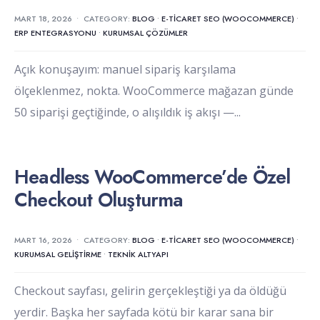
MART 18, 2026
•
CATEGORY:
BLOG
•
E-TICARET SEO (WOOCOMMERCE)
•
ERP ENTEGRASYONU
•
KURUMSAL ÇÖZÜMLER
Açık konuşayım: manuel sipariş karşılama
ölçeklenmez, nokta. WooCommerce mağazan günde
50 siparişi geçtiğinde, o alışıldık iş akışı —
...
Headless WooCommerce’de Özel
Checkout Oluşturma
MART 16, 2026
•
CATEGORY:
BLOG
•
E-TICARET SEO (WOOCOMMERCE)
•
KURUMSAL GELIŞTIRME
•
TEKNIK ALTYAPI
Checkout sayfası, gelirin gerçekleştiği ya da öldüğü
yerdir. Başka her sayfada kötü bir karar sana bir