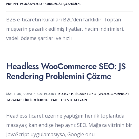
ERP ENTEGRASYONU
•
KURUMSAL ÇÖZÜMLER
B2B e-ticaretin kuralları B2C’den farklıdır. Toptan
müşterin pazarlık edilmiş fiyatlar, hacim indirimleri,
vadeli ödeme şartları ve hızlı
...
Headless WooCommerce SEO: JS
Rendering Problemini Çözme
MART 30, 2026
•
CATEGORY:
BLOG
•
E-TICARET SEO (WOOCOMMERCE)
•
TARANABILIRLIK & İNDEKSLEME
•
TEKNIK ALTYAPI
Headless ticaret üzerine yaptığım her ilk toplantıda
masaya çıkan endişe hep aynı: SEO. Mağaza vitrinin bir
JavaScript uygulamasıysa, Google onu
...