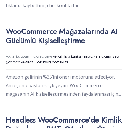
tıklama kaybettirir; checkout’ta bir
...
WooCommerce Mağazalarında AI
Güdümlü Kişiselleştirme
MART 13, 2026
•
CATEGORY:
ANALITIK & İZLEME
•
BLOG
•
E-TICARET SEO
(WOOCOMMERCE)
•
GELIŞMIŞ ÇÖZÜMLER
Amazon gelirinin %35’ini öneri motoruna atfediyor.
Ama şunu baştan söyleyeyim: WooCommerce
mağazanın AI kişiselleştirmesinden faydalanması için
...
Headless WooCommerce’de Kimlik