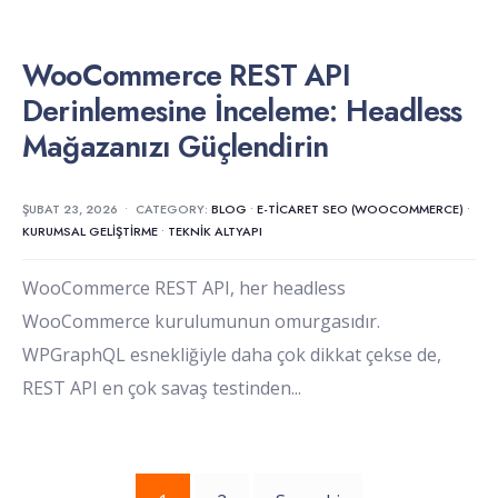
WooCommerce REST API
Derinlemesine İnceleme: Headless
Mağazanızı Güçlendirin
ŞUBAT 23, 2026
•
CATEGORY:
BLOG
•
E-TICARET SEO (WOOCOMMERCE)
•
KURUMSAL GELIŞTIRME
•
TEKNIK ALTYAPI
WooCommerce REST API, her headless
WooCommerce kurulumunun omurgasıdır.
WPGraphQL esnekliğiyle daha çok dikkat çekse de,
REST API en çok savaş testinden
...