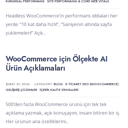
KURUMSAL PERFORMANS
•
SITE PERFORMANSI & CORE WEB VITALS
Headless WooCommerce’in performans iddiaları her
yerde: “10 kat daha hızlı!”, “Saniyenin altında sayfa
yüklemeleri!” Açık
...
WooCommerce için Ölçekte AI
Ürün Açıklamaları
ŞUBAT 27, 2026
•
CATEGORY:
BLOG
•
E-TICARET SEO (WOOCOMMERCE)
•
GELIŞMIŞ ÇÖZÜMLER
•
İÇERIK KALITE SINYALLERI
500’den fazla WooCommerce ürünü için tek tek
açıklama yazmak, açık konuşayım, insanı bitiren bir iş.
Her ürünün ana özelliklerini
...