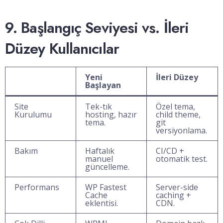
9. Başlangıç Seviyesi vs. İleri
Düzey Kullanıcılar
Yeni
İleri Düzey
Başlayan
Site
Tek-tık
Özel tema,
Kurulumu
hosting, hazır
child theme,
tema.
git
versiyonlama.
Bakım
Haftalık
CI/CD +
manuel
otomatik test.
güncelleme.
Performans
WP Fastest
Server-side
Cache
caching +
eklentisi.
CDN.