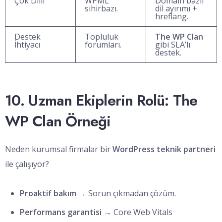
Çok Dilli
WPML
Domain bazlı
sihirbazı.
dil ayırımı +
hreflang.
Destek
Topluluk
The WP Clan
İhtiyacı
forumları.
gibi SLA’lı
destek.
10. Uzman Ekiplerin Rolü: The
WP Clan Örneği
Neden kurumsal firmalar bir
WordPress teknik partneri
ile çalışıyor?
Proaktif bakım
→ Sorun çıkmadan çözüm.
Performans garantisi
→ Core Web Vitals