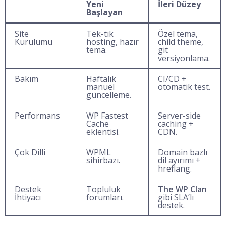
Yeni
İleri Düzey
Başlayan
Site
Tek-tık
Özel tema,
Kurulumu
hosting, hazır
child theme,
tema.
git
versiyonlama.
Bakım
Haftalık
CI/CD +
manuel
otomatik test.
güncelleme.
Performans
WP Fastest
Server-side
Cache
caching +
eklentisi.
CDN.
Çok Dilli
WPML
Domain bazlı
sihirbazı.
dil ayırımı +
hreflang.
Destek
Topluluk
The WP Clan
İhtiyacı
forumları.
gibi SLA’lı
destek.