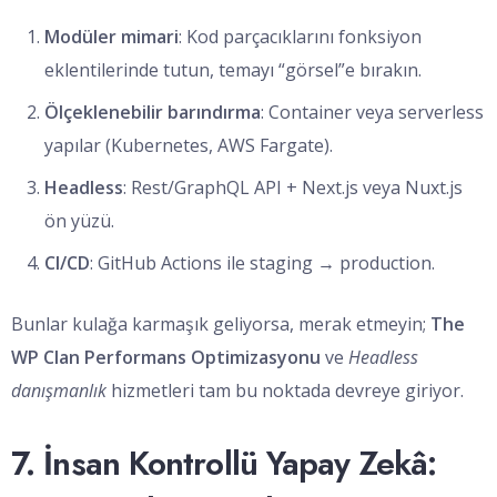
Modüler mimari
: Kod parçacıklarını fonksiyon
eklentilerinde tutun, temayı “görsel”e bırakın.
Ölçeklenebilir barındırma
: Container veya serverless
yapılar (Kubernetes, AWS Fargate).
Headless
: Rest/GraphQL API + Next.js veya Nuxt.js
ön yüzü.
CI/CD
: GitHub Actions ile staging → production.
Bunlar kulağa karmaşık geliyorsa, merak etmeyin;
The
WP Clan Performans Optimizasyonu
ve
Headless
danışmanlık
hizmetleri tam bu noktada devreye giriyor.
7. İnsan Kontrollü Yapay Zekâ: