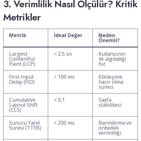
3. Verimlilik Nasıl Ölçülür? Kritik
Metrikler
Metrik
İdeal Değer
Neden
Önemli?
Largest
< 2,5 sn
Kullanıcının
Contentful
ilk algıladığı
Paint (LCP)
hız.
First Input
< 100 ms
Etkileşime
Delay (FID)
hazır olma
süresi.
Cumulative
< 0,1
Sayfa
Layout Shift
stabilitesi.
(CLS)
Sunucu Yanıt
< 200 ms
Barındırma ve
Süresi (TTFB)
önbellek
verimliliği.