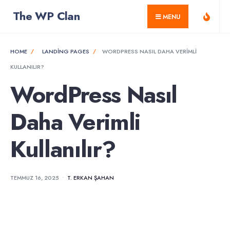
for:
Skip
The WP Clan
MENU
to
content
HOME
LANDING PAGES
WORDPRESS NASIL DAHA VERIMLI
KULLANILIR?
WordPress Nasıl
Daha Verimli
Kullanılır?
TEMMUZ 16, 2025
•
T. ERKAN ŞAHAN