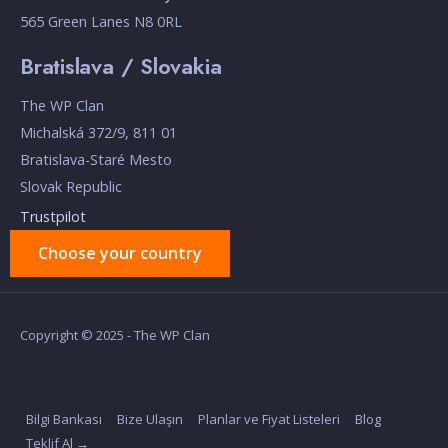
565 Green Lanes N8 0RL
Bratislava / Slovakia
The WP Clan
Michalská 372/9, 811 01
Bratislava-Staré Mesto
Slovak Republic
Trustpilot
Choose your country
Copyright © 2025 - The WP Clan
Bilgi Bankası
Bize Ulaşın
Planlar ve Fiyat Listeleri
Blog
Teklif Al →