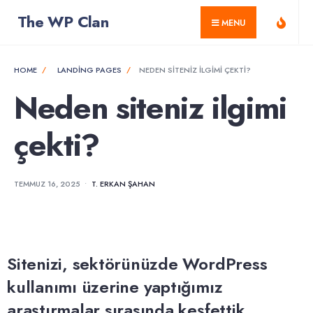
for:
Skip
The WP Clan
MENU
to
content
HOME
LANDING PAGES
NEDEN SITENIZ ILGIMI ÇEKTI?
Neden siteniz ilgimi
çekti?
TEMMUZ 16, 2025
•
T. ERKAN ŞAHAN
Sitenizi, sektörünüzde WordPress
kullanımı üzerine yaptığımız
araştırmalar sırasında keşfettik.