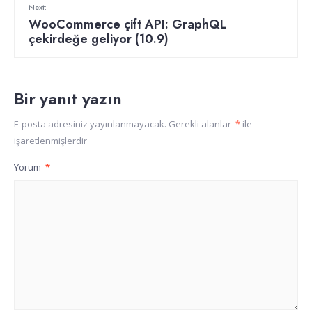
Next:
WooCommerce çift API: GraphQL
çekirdeğe geliyor (10.9)
Bir yanıt yazın
E-posta adresiniz yayınlanmayacak.
Gerekli alanlar
*
ile
işaretlenmişlerdir
Yorum
*