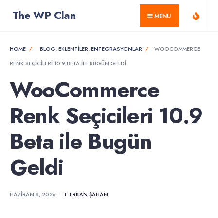
for:
Skip
The WP Clan
MENU
to
content
HOME
BLOG
,
EKLENTILER
,
ENTEGRASYONLAR
WOOCOMMERCE
RENK SEÇICILERI 10.9 BETA ILE BUGÜN GELDI
WooCommerce
Renk Seçicileri 10.9
Beta ile Bugün
Geldi
HAZIRAN 8, 2026
•
T. ERKAN ŞAHAN