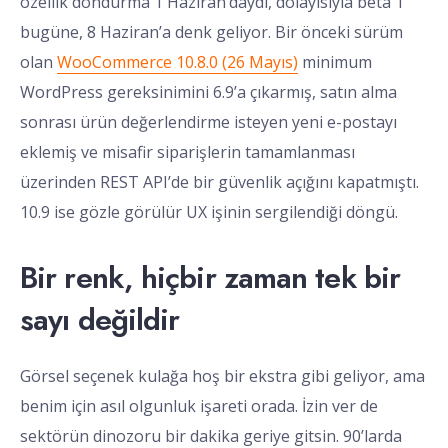
özellik dondurma 1 Haziran’daydı, dolayısıyla beta 1
bugüne, 8 Haziran’a denk geliyor. Bir önceki sürüm
olan
WooCommerce 10.8.0 (26 Mayıs)
minimum
WordPress gereksinimini 6.9’a çıkarmış, satın alma
sonrası ürün değerlendirme isteyen yeni e-postayı
eklemiş ve misafir siparişlerin tamamlanması
üzerinden REST API’de bir güvenlik açığını kapatmıştı.
10.9 ise gözle görülür UX işinin sergilendiği döngü.
Bir renk, hiçbir zaman tek bir
sayı değildir
Görsel seçenek kulağa hoş bir ekstra gibi geliyor, ama
benim için asıl olgunluk işareti orada. İzin ver de
sektörün dinozoru bir dakika geriye gitsin. 90’larda