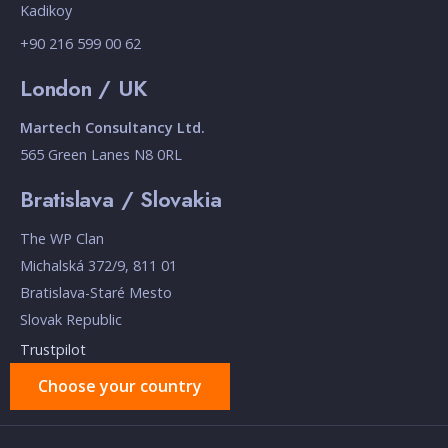
Kadikoy
+90 216 599 00 62
London / UK
Martech Consultancy Ltd.
565 Green Lanes N8 0RL
Bratislava / Slovakia
The WP Clan
Michalská 372/9, 811 01
Bratislava-Staré Mesto
Slovak Republic
Trustpilot
Choose your country