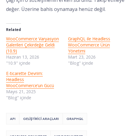
çağı için o sözleşmenin erken sürümü. Takip etmeye
değer. Üzerine bahis oynamaya henüz değil.
Related
WooCommerce Varyasyon
GraphQL ile Headless
Galerileri Çekirdeğe Geldi
WooCommerce Ürün
(10.9)
Yönetimi
Haziran 13, 2026
Mart 23, 2026
"10.9" içinde
"Blog" içinde
E-ticarette Devrim:
Headless
WooCommerce’un Gücü
Mayıs 21, 2025
"Blog" içinde
API
GELIŞTIRICI ARAÇLARI
GRAPHQL