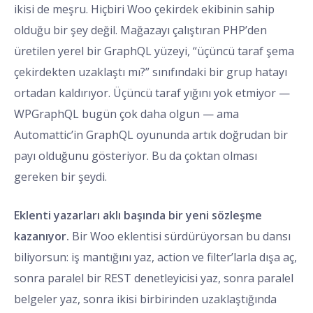
ikisi de meşru. Hiçbiri Woo çekirdek ekibinin sahip
olduğu bir şey değil. Mağazayı çalıştıran PHP’den
üretilen yerel bir GraphQL yüzeyi, “üçüncü taraf şema
çekirdekten uzaklaştı mı?” sınıfındaki bir grup hatayı
ortadan kaldırıyor. Üçüncü taraf yığını yok etmiyor —
WPGraphQL bugün çok daha olgun — ama
Automattic’in GraphQL oyununda artık doğrudan bir
payı olduğunu gösteriyor. Bu da çoktan olması
gereken bir şeydi.
Eklenti yazarları aklı başında bir yeni sözleşme
kazanıyor.
Bir Woo eklentisi sürdürüyorsan bu dansı
biliyorsun: iş mantığını yaz, action ve filter’larla dışa aç,
sonra paralel bir REST denetleyicisi yaz, sonra paralel
belgeler yaz, sonra ikisi birbirinden uzaklaştığında