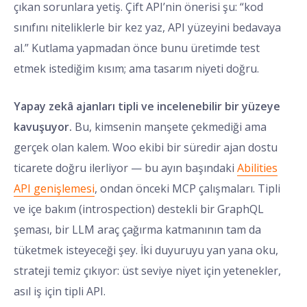
çıkan sorunlara yetiş. Çift API’nin önerisi şu: “kod
sınıfını niteliklerle bir kez yaz, API yüzeyini bedavaya
al.” Kutlama yapmadan önce bunu üretimde test
etmek istediğim kısım; ama tasarım niyeti doğru.
Yapay zekâ ajanları tipli ve incelenebilir bir yüzeye
kavuşuyor.
Bu, kimsenin manşete çekmediği ama
gerçek olan kalem. Woo ekibi bir süredir ajan dostu
ticarete doğru ilerliyor — bu ayın başındaki
Abilities
API genişlemesi
, ondan önceki MCP çalışmaları. Tipli
ve içe bakım (introspection) destekli bir GraphQL
şeması, bir LLM araç çağırma katmanının tam da
tüketmek isteyeceği şey. İki duyuruyu yan yana oku,
strateji temiz çıkıyor: üst seviye niyet için yetenekler,
asıl iş için tipli API.