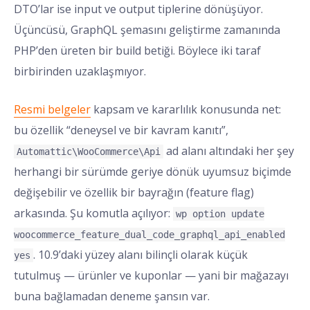
DTO’lar ise input ve output tiplerine dönüşüyor.
Üçüncüsü, GraphQL şemasını geliştirme zamanında
PHP’den üreten bir build betiği. Böylece iki taraf
birbirinden uzaklaşmıyor.
Resmi belgeler
kapsam ve kararlılık konusunda net:
bu özellik “deneysel ve bir kavram kanıtı”,
ad alanı altındaki her şey
Automattic\WooCommerce\Api
herhangi bir sürümde geriye dönük uyumsuz biçimde
değişebilir ve özellik bir bayrağın (feature flag)
arkasında. Şu komutla açılıyor:
wp option update
woocommerce_feature_dual_code_graphql_api_enabled
. 10.9’daki yüzey alanı bilinçli olarak küçük
yes
tutulmuş — ürünler ve kuponlar — yani bir mağazayı
buna bağlamadan deneme şansın var.