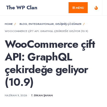
for:
Skip
The WP Clan
MENU
to
content
HOME
BLOG
,
ENTEGRASYONLAR
,
GELIŞMIŞ ÇÖZÜMLER
WOOCOMMERCE ÇIFT API: GRAPHQL ÇEKIRDEĞE GELIYOR (10.9)
WooCommerce çift
API: GraphQL
çekirdeğe geliyor
(10.9)
HAZIRAN 9, 2026
•
T. ERKAN ŞAHAN