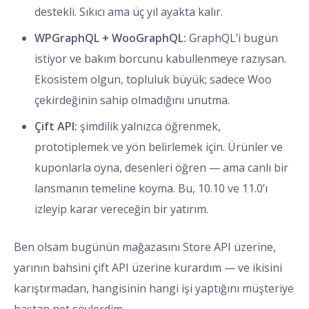
destekli. Sıkıcı ama üç yıl ayakta kalır.
WPGraphQL + WooGraphQL:
GraphQL’i bugün
istiyor ve bakım borcunu kabullenmeye razıysan.
Ekosistem olgun, topluluk büyük; sadece Woo
çekirdeğinin sahip olmadığını unutma.
Çift API:
şimdilik yalnızca öğrenmek,
prototiplemek ve yön belirlemek için. Ürünler ve
kuponlarla oyna, desenleri öğren — ama canlı bir
lansmanın temeline koyma. Bu, 10.10 ve 11.0’ı
izleyip karar vereceğin bir yatırım.
Ben olsam bugünün mağazasını Store API üzerine,
yarının bahsini çift API üzerine kurardım — ve ikisini
karıştırmadan, hangisinin hangi işi yaptığını müşteriye