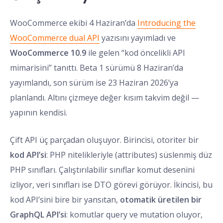
WooCommerce ekibi 4 Haziran’da
Introducing the
WooCommerce dual API
yazısını yayımladı ve
WooCommerce 10.9
ile gelen “kod öncelikli API
mimarisini” tanıttı. Beta 1 sürümü 8 Haziran’da
yayımlandı, son sürüm ise 23 Haziran 2026’ya
planlandı. Altını çizmeye değer kısım takvim değil —
yapının kendisi.
Çift API üç parçadan oluşuyor. Birincisi, otoriter bir
kod API’si
: PHP nitelikleriyle (attributes) süslenmiş düz
PHP sınıfları. Çalıştırılabilir sınıflar komut desenini
izliyor, veri sınıfları ise DTO görevi görüyor. İkincisi, bu
kod API’sini bire bir yansıtan,
otomatik üretilen bir
GraphQL API’si
: komutlar query ve mutation oluyor,