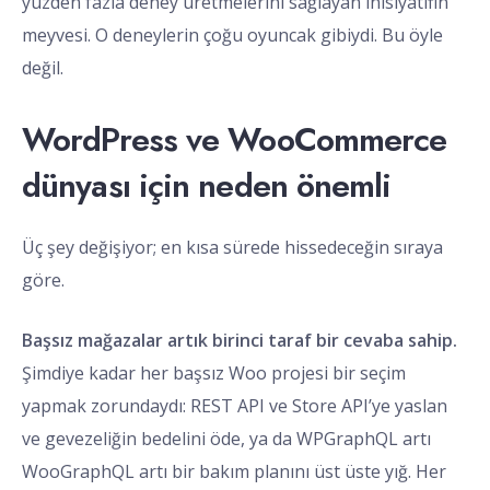
yüzden fazla deney üretmelerini sağlayan inisiyatifin
meyvesi. O deneylerin çoğu oyuncak gibiydi. Bu öyle
değil.
WordPress ve WooCommerce
dünyası için neden önemli
Üç şey değişiyor; en kısa sürede hissedeceğin sıraya
göre.
Başsız mağazalar artık birinci taraf bir cevaba sahip.
Şimdiye kadar her başsız Woo projesi bir seçim
yapmak zorundaydı: REST API ve Store API’ye yaslan
ve gevezeliğin bedelini öde, ya da WPGraphQL artı
WooGraphQL artı bir bakım planını üst üste yığ. Her