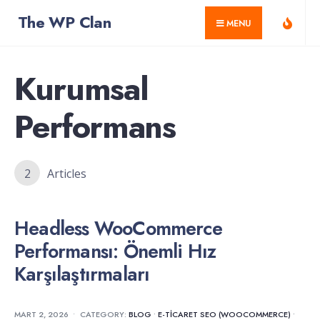
for:
Skip
The WP Clan
MENU
to
content
Kurumsal
Performans
2
Articles
Headless WooCommerce
Performansı: Önemli Hız
Karşılaştırmaları
MART 2, 2026
•
CATEGORY:
BLOG
•
E-TICARET SEO (WOOCOMMERCE)
•