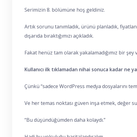
Serimizin 8. bölümüne hoş geldiniz.
Artık sorunu tanımladık, ürünü planladık, fiyatland
dışarıda bıraktığımızı açıkladık.
Fakat henüz tam olarak yakalamadığımız bir şey v
Kullanıcı ilk tıklamadan nihai sonuca kadar ne y
Çünkü “sadece WordPress medya dosyalarını temizl
Ve her temas noktası güven inşa etmek, değer sunm
“Bu düşündüğümden daha kolaydı.”
Hadi bu yolculuğu haritalandıralım.