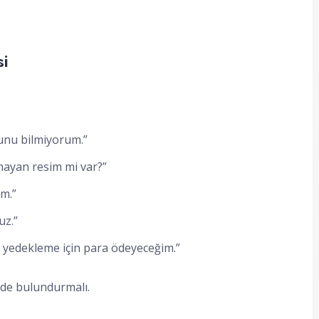
si
unu bilmiyorum.”
mayan resim mi var?”
m.”
uz.”
t yedekleme için para ödeyeceğim.”
nde bulundurmalı.