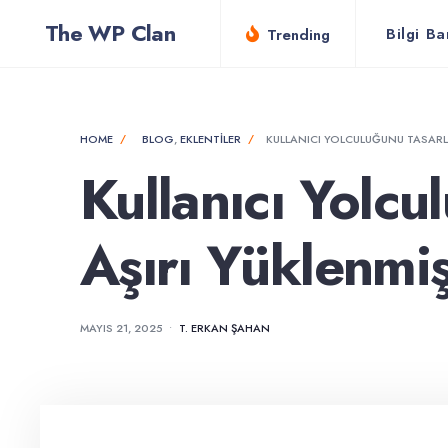
for:
Skip
The WP Clan
Bilgi Ba
Trending
to
content
HOME
BLOG
,
EKLENTILER
KULLANICI YOLCULUĞUNU TASARL
Kullanıcı Yolc
Aşırı Yüklenmi
MAYIS 21, 2025
•
T. ERKAN ŞAHAN