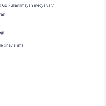
0 GB kullanılmayan medya var.”
yan
eği
 ile onaylanma