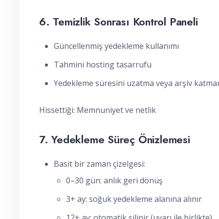
6. Temizlik Sonrası Kontrol Paneli
Güncellenmiş yedekleme kullanımı
Tahmini hosting tasarrufu
Yedekleme süresini uzatma veya arşiv katma
Hissettiği: Memnuniyet ve netlik
7. Yedekleme Süreç Önizlemesi
Basit bir zaman çizelgesi:
0–30 gün: anlık geri dönüş
3+ ay: soğuk yedekleme alanına alınır
12+ ay: otomatik silinir (uyarı ile birlikte)