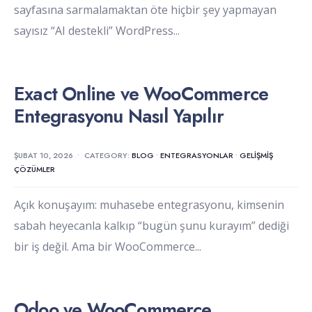
sayfasına sarmalamaktan öte hiçbir şey yapmayan
sayısız “AI destekli” WordPress
...
Exact Online ve WooCommerce
Entegrasyonu Nasıl Yapılır
ŞUBAT 10, 2026
•
CATEGORY:
BLOG
•
ENTEGRASYONLAR
•
GELIŞMIŞ
ÇÖZÜMLER
Açık konuşayım: muhasebe entegrasyonu, kimsenin
sabah heyecanla kalkıp “bugün şunu kurayım” dediği
bir iş değil. Ama bir WooCommerce
...
Odoo ve WooCommerce