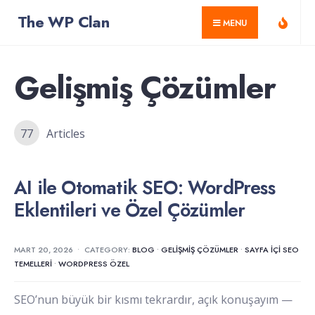
for:
Skip
The WP Clan
MENU
to
content
Gelişmiş Çözümler
77
Articles
AI ile Otomatik SEO: WordPress
Eklentileri ve Özel Çözümler
MART 20, 2026
•
CATEGORY:
BLOG
•
GELIŞMIŞ ÇÖZÜMLER
•
SAYFA İÇI SEO
TEMELLERI
•
WORDPRESS ÖZEL
SEO’nun büyük bir kısmı tekrardır, açık konuşayım —