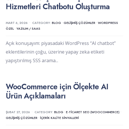
Hizmetleri Chatbotu Oluşturma
MART 6, 2026
•
CATEGORY:
BLOG
•
GELIŞMIŞ ÇÖZÜMLER
•
WORDPRESS
ÖZEL
•
YAZILIM / SAAS
Açık konuşayım: piyasadaki WordPress “AI chatbot”
eklentilerinin çoğu, üzerine yapay zeka etiketi
yapıştırılmış SSS arama
...
WooCommerce için Ölçekte AI
Ürün Açıklamaları
ŞUBAT 27, 2026
•
CATEGORY:
BLOG
•
E-TICARET SEO (WOOCOMMERCE)
•
GELIŞMIŞ ÇÖZÜMLER
•
İÇERIK KALITE SINYALLERI