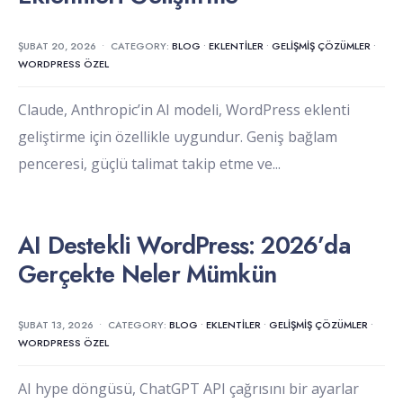
ŞUBAT 20, 2026
•
CATEGORY:
BLOG
•
EKLENTILER
•
GELIŞMIŞ ÇÖZÜMLER
•
WORDPRESS ÖZEL
Claude, Anthropic’in AI modeli, WordPress eklenti
geliştirme için özellikle uygundur. Geniş bağlam
penceresi, güçlü talimat takip etme ve
...
AI Destekli WordPress: 2026’da
Gerçekte Neler Mümkün
ŞUBAT 13, 2026
•
CATEGORY:
BLOG
•
EKLENTILER
•
GELIŞMIŞ ÇÖZÜMLER
•
WORDPRESS ÖZEL
AI hype döngüsü, ChatGPT API çağrısını bir ayarlar