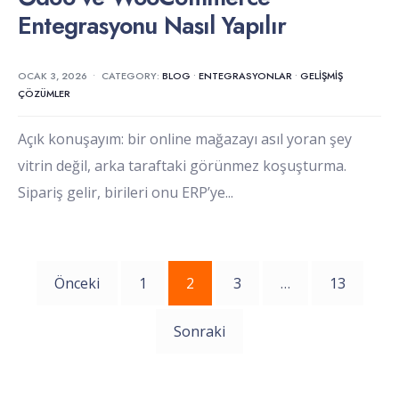
Entegrasyonu Nasıl Yapılır
OCAK 3, 2026
•
CATEGORY:
BLOG
•
ENTEGRASYONLAR
•
GELIŞMIŞ
ÇÖZÜMLER
Açık konuşayım: bir online mağazayı asıl yoran şey
vitrin değil, arka taraftaki görünmez koşuşturma.
Sipariş gelir, birileri onu ERP’ye
...
Yazı
Önceki
1
2
3
…
13
sayfalaması
Sonraki