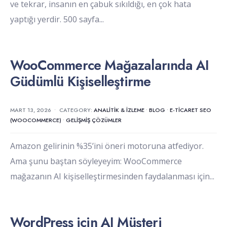
ve tekrar, insanın en çabuk sıkıldığı, en çok hata
yaptığı yerdir. 500 sayfa
...
WooCommerce Mağazalarında AI
Güdümlü Kişiselleştirme
MART 13, 2026
•
CATEGORY:
ANALITIK & İZLEME
•
BLOG
•
E-TICARET SEO
(WOOCOMMERCE)
•
GELIŞMIŞ ÇÖZÜMLER
Amazon gelirinin %35’ini öneri motoruna atfediyor.
Ama şunu baştan söyleyeyim: WooCommerce
mağazanın AI kişiselleştirmesinden faydalanması için
...
WordPress için AI Müşteri