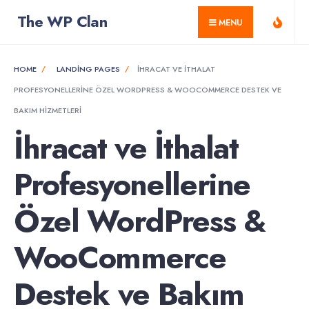
for:
Skip
The WP Clan
MENU
to
content
HOME
LANDING PAGES
İHRACAT VE İTHALAT
PROFESYONELLERINE ÖZEL WORDPRESS & WOOCOMMERCE DESTEK VE
BAKIM HIZMETLERI
İhracat ve İthalat
Profesyonellerine
Özel WordPress &
WooCommerce
Destek ve Bakım