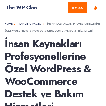
for:
Skip
The WP Clan
MENU
to
content
HOME
LANDING PAGES
İNSAN KAYNAKLARI PROFESYONELLERINE
ÖZEL WORDPRESS & WOOCOMMERCE DESTEK VE BAKIM HIZMETLERI
İnsan Kaynakları
Profesyonellerine
Özel WordPress &
WooCommerce
Destek ve Bakım