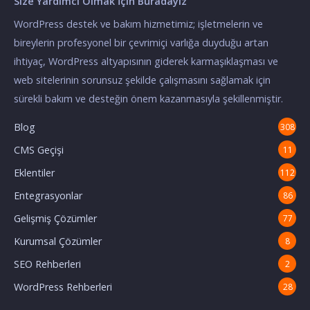
Size Yardımcı Olmak İçin Buradayız
WordPress destek ve bakım hizmetimiz; işletmelerin ve
bireylerin profesyonel bir çevrimiçi varlığa duyduğu artan
ihtiyaç, WordPress altyapısının giderek karmaşıklaşması ve
web sitelerinin sorunsuz şekilde çalışmasını sağlamak için
sürekli bakım ve desteğin önem kazanmasıyla şekillenmiştir.
Blog
308
CMS Geçişi
11
Eklentiler
112
Entegrasyonlar
86
Gelişmiş Çözümler
77
Kurumsal Çözümler
8
SEO Rehberleri
2
WordPress Rehberleri
28