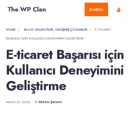
for:
Skip
The WP Clan
MENU
to
content
HOME
BLOG
,
EKLENTILER
,
GELIŞMIŞ ÇÖZÜMLER
E-TICARET
BAŞARISI IÇIN KULLANICI DENEYIMINI GELIŞTIRME
E-ticaret Başarısı için
Kullanıcı Deneyimini
Geliştirme
MAYIS 21, 2025
•
T. ERKAN ŞAHAN