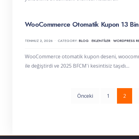
WooCommerce Otomatik Kupon 13 Bin S
TEMMUZ 2, 2026
•
CATEGORY:
BLOG
•
EKLENTILER
•
WORDPRESS RE
WooCommerce otomatik kupon deseni, woocommerc
ile değiştirdi ve 2025 BFCM'i kesintisiz taşıdı.
...
Yazı
Önceki
1
2
sayfalaması