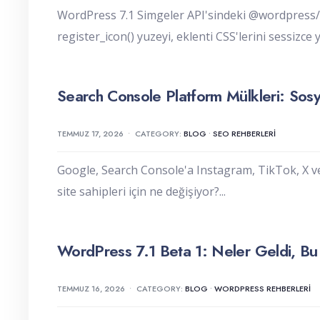
WordPress 7.1 Simgeler API'sindeki @wordpress/ic
register_icon() yuzeyi, eklenti CSS'lerini sessizce 
Search Console Platform Mülkleri: Sosy
TEMMUZ 17, 2026
•
CATEGORY:
BLOG
•
SEO REHBERLERI
Google, Search Console'a Instagram, TikTok, X v
site sahipleri için ne değişiyor?
...
WordPress 7.1 Beta 1: Neler Geldi, Bu
TEMMUZ 16, 2026
•
CATEGORY:
BLOG
•
WORDPRESS REHBERLERI