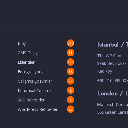
Istanbul / 
Blog
310
CMS Geçişi
11
The WP Clan
Eklentiler
114
Sefik Bey Sokak 
Kadikoy
Entegrasyonlar
88
+90 216 599 00
Gelişmiş Çözümler
77
Kurumsal Çözümler
8
London / 
SEO Rehberleri
2
Martech Consul
WordPress Rehberleri
28
565 Green Lane