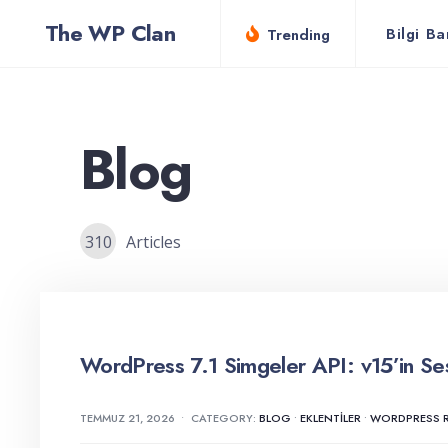
for:
Skip
The WP Clan
Bilgi Ba
Trending
to
content
Blog
310
Articles
WordPress 7.1 Simgeler API: v15’in Sessi
TEMMUZ 21, 2026
•
CATEGORY:
BLOG
•
EKLENTILER
•
WORDPRESS R