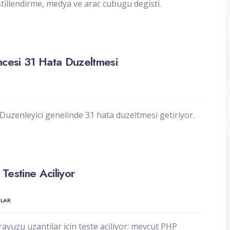
stillendirme, medya ve arac cubugu degisti.
cesi 31 Hata Duzeltmesi
uzenleyici genelinde 31 hata duzeltmesi getiriyor.
estine Aciliyor
LAR
uzu uzantilar icin teste aciliyor; mevcut PHP