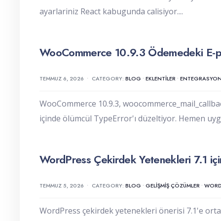
ayarlariniz React kabugunda calisiyor.
...
WooCommerce 10.9.3 Ödemedeki E-pos
TEMMUZ 6, 2026
•
CATEGORY:
BLOG
•
EKLENTILER
•
ENTEGRASYON
WooCommerce 10.9.3, woocommerce_mail_callback
içinde ölümcül TypeError'ı düzeltiyor. Hemen uyg
WordPress Çekirdek Yetenekleri 7.1 içi
TEMMUZ 5, 2026
•
CATEGORY:
BLOG
•
GELIŞMIŞ ÇÖZÜMLER
•
WORDP
WordPress çekirdek yetenekleri önerisi 7.1'e orta