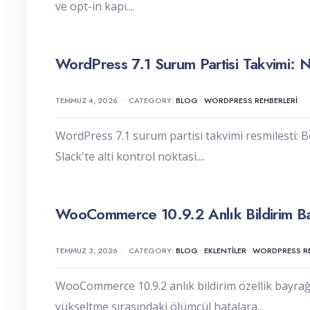
ve opt-in kapı.
...
WordPress 7.1 Surum Partisi Takvimi:
TEMMUZ 4, 2026
•
CATEGORY:
BLOG
•
WORDPRESS REHBERLERI
WordPress 7.1 surum partisi takvimi resmilesti:
Slack'te alti kontrol noktasi.
...
WooCommerce 10.9.2 Anlık Bildirim Bay
TEMMUZ 3, 2026
•
CATEGORY:
BLOG
•
EKLENTILER
•
WORDPRESS RE
WooCommerce 10.9.2 anlık bildirim özellik bayrağın
yükseltme sırasındaki ölümcül hatalara
...