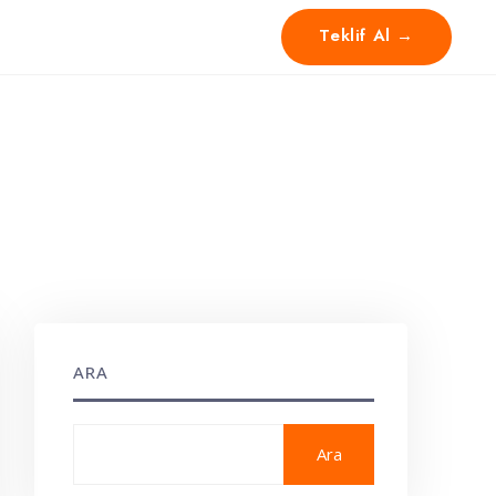
Teklif Al →
ARA
Ara