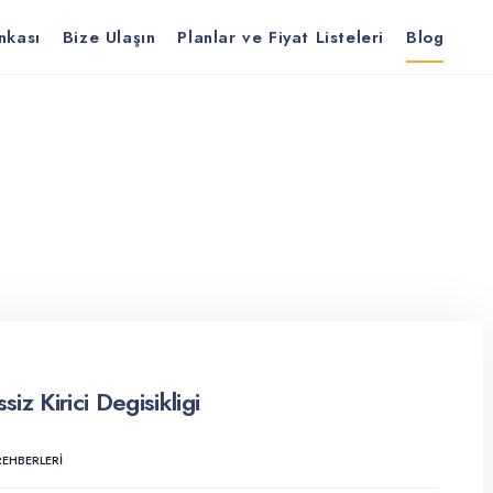
nkası
Bize Ulaşın
Planlar ve Fiyat Listeleri
Blog
z Kirici Degisikligi
EHBERLERI