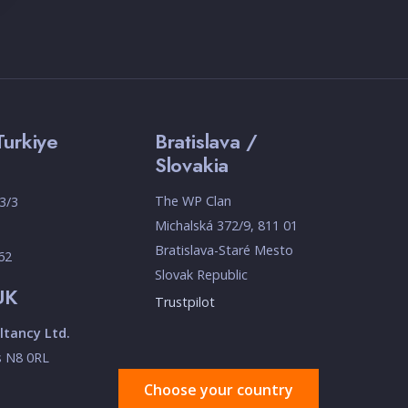
Turkiye
Bratislava /
Slovakia
The WP Clan
3/3
Michalská 372/9, 811 01
Bratislava-Staré Mesto
 62
Slovak Republic
UK
Trustpilot
tancy Ltd.
s N8 0RL
Choose your country