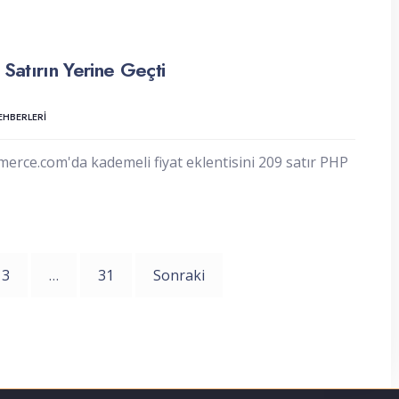
atırın Yerine Geçti
HBERLERI
e.com'da kademeli fiyat eklentisini 209 satır PHP
3
…
31
Sonraki