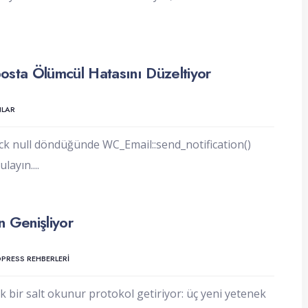
ta Ölümcül Hatasını Düzeltiyor
LAR
 null döndüğünde WC_Email::send_notification()
ulayın.
...
n Genişliyor
RESS REHBERLERI
k bir salt okunur protokol getiriyor: üç yeni yetenek