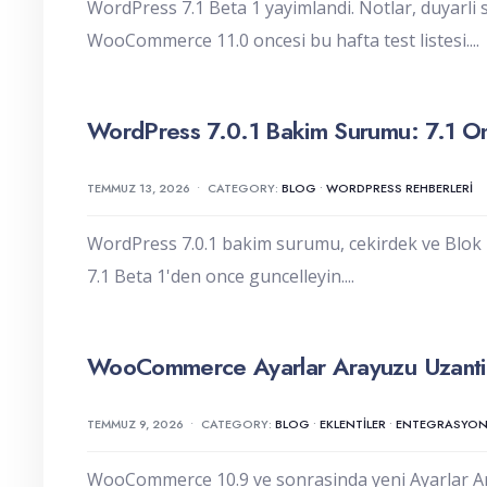
WordPress 7.1 Beta 1 yayimlandi. Notlar, duyarli 
WooCommerce 11.0 oncesi bu hafta test listesi.
...
WordPress 7.0.1 Bakim Surumu: 7.1 On
TEMMUZ 13, 2026
•
CATEGORY:
BLOG
•
WORDPRESS REHBERLERI
WordPress 7.0.1 bakim surumu, cekirdek ve Blok D
7.1 Beta 1'den once guncelleyin.
...
WooCommerce Ayarlar Arayuzu Uzanti T
TEMMUZ 9, 2026
•
CATEGORY:
BLOG
•
EKLENTILER
•
ENTEGRASYON
WooCommerce 10.9 ve sonrasinda yeni Ayarlar Aray